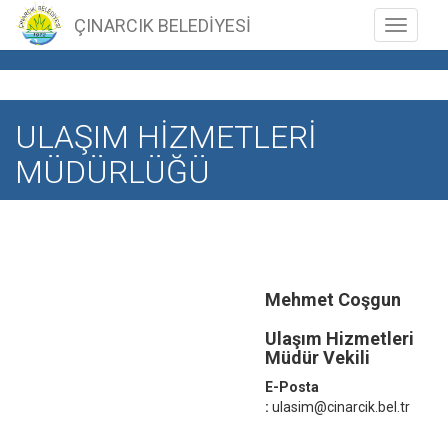
ÇINARCIK BELEDİYESİ
Toggle n
ULAŞIM HİZMETLERİ
MÜDÜRLÜĞÜ
Mehmet Coşgun
Ulaşım Hizmetleri
Müdür Vekili
E-Posta
:
ulasim@cinarcik.bel.tr