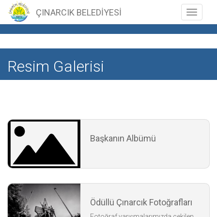
ÇINARCIK BELEDİYESİ
Toggle n
Resim Galerisi
Başkanın Albümü
Ödüllü Çınarcık Fotoğrafları
Fotoğraf yarışmalarımızda çekilen