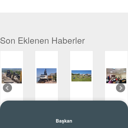
Son Eklenen Haberler
ÇALICA ÇAM SOKAK'TA KANALİZASYON ÇALIŞMASI
SAHİLDEKİ YOSUNLAR TEMİZLENİYOR
ÇINARCIK'TA GÜNE SAĞLIK VE ENERJİYLE BAŞLIYORUZ
2026 YILI 1. OLAĞANÜSTÜ MECLİS TOPLANTISI YAPILDI
Haberi Oku
Haberi Oku
Haberi Oku
Haberi Ok
Başkan