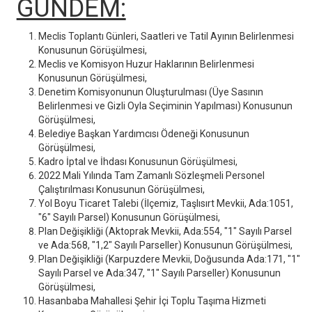
GÜNDEM:
Meclis Toplantı Günleri, Saatleri ve Tatil Ayının Belirlenmesi
Konusunun Görüşülmesi,
Meclis ve Komisyon Huzur Haklarının Belirlenmesi
Konusunun Görüşülmesi,
Denetim Komisyonunun Oluşturulması (Üye Sasının
Belirlenmesi ve Gizli Oyla Seçiminin Yapılması) Konusunun
Görüşülmesi,
Belediye Başkan Yardımcısı Ödeneği Konusunun
Görüşülmesi,
Kadro İptal ve İhdası Konusunun Görüşülmesi,
2022 Mali Yılında Tam Zamanlı Sözleşmeli Personel
Çalıştırılması Konusunun Görüşülmesi,
Yol Boyu Ticaret Talebi (İlçemiz, Taşlısırt Mevkii, Ada:1051,
"6" Sayılı Parsel) Konusunun Görüşülmesi,
Plan Değişikliği (Aktoprak Mevkii, Ada:554, "1" Sayılı Parsel
ve Ada:568, "1,2" Sayılı Parseller) Konusunun Görüşülmesi,
Plan Değişikliği (Karpuzdere Mevkii, Doğusunda Ada:171, "1"
Sayılı Parsel ve Ada:347, "1" Sayılı Parseller) Konusunun
Görüşülmesi,
Hasanbaba Mahallesi Şehir İçi Toplu Taşıma Hizmeti