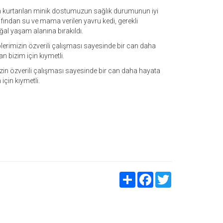
 kurtarılan minik dostumuzun sağlık durumunun iyi
rafından su ve mama verilen yavru kedi, gerekli
ğal yaşam alanına bırakıldı.
plerimizin özverili çalışması sayesinde bir can daha
n bizim için kıymetli.
izin özverili çalışması sayesinde bir can daha hayata
için kıymetli.
Share
Facebook
Twitter