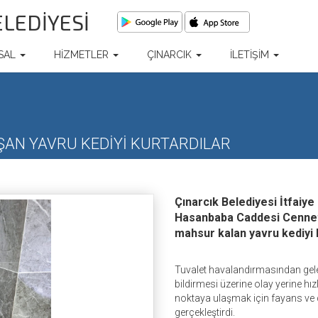
ELEDİYESİ
SAL
HİZMETLER
ÇINARCIK
İLETİŞİM
IŞAN YAVRU KEDİYİ KURTARDILAR
Çınarcık Belediyesi İtfaiy
Hasanbaba Caddesi Cennet 
mahsur kalan yavru kediyi b
Tuvalet havalandırmasından gele
bildirmesi üzerine olay yerine hız
noktaya ulaşmak için fayans ve d
gerçekleştirdi.