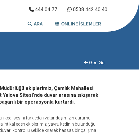
444 04 77
0538 442 40 40
ARA
ONLINE İŞLEMLER
Geri Gel
e Müdürlüğü ekiplerimiz, Çamlık Mahallesi
Yalova Sitesi’nde duvar arasına sıkışarak
aşarılı bir operasyonla kurtardı.
n kedi sesini fark eden vatandaşımızın durumu
la intikal eden ekiplerimiz, yavru kedinin bulunduğu
uvarı kontrollü şekilde kırarak hassas bir çalışma