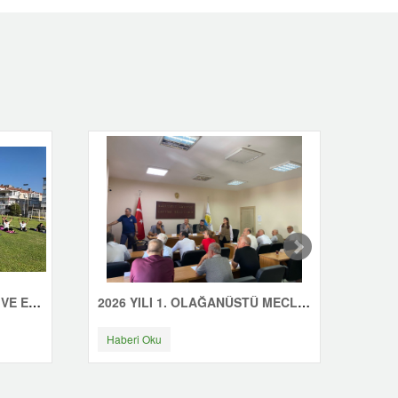
ÇINARCIK'TA GÜNE SAĞLIK VE ENERJİYLE BAŞLIYORUZ
2026 YILI 1. OLAĞANÜSTÜ MECLİS TOPLANTISI YAPILDI
Haberi Oku
Habe