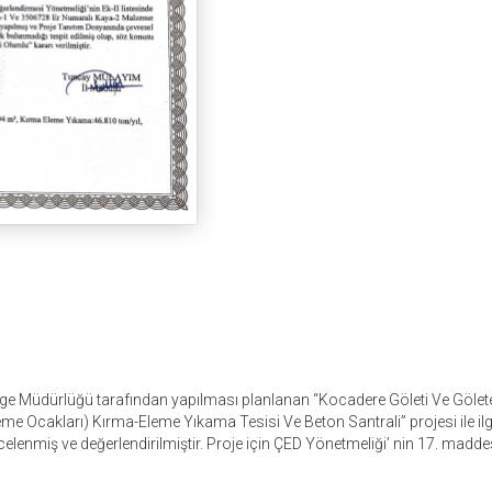
 Bölge Müdürlüğü tarafından yapılması planlanan “Kocadere Göleti Ve Gö
Ocakları) Kırma-Eleme Yıkama Tesisi Ve Beton Santrali” projesi ile ilg
enmiş ve değerlendirilmiştir. Proje için ÇED Yönetmeliği’ nin 17. madde