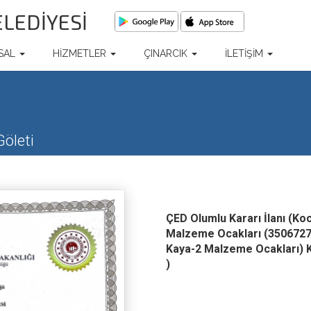
ELEDİYESİ
SAL
HİZMETLER
ÇINARCIK
İLETİŞİM
Göleti
ÇED Olumlu Kararı İlanı (K
Malzeme Ocakları (3506727 
Kaya-2 Malzeme Ocakları) K
)