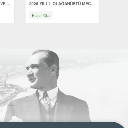
ÇINARCIK'TA GÜNE SAĞLIK VE ENERJİYLE BAŞLIYORUZ
2026 YILI 1. OLAĞANÜSTÜ MECLİS TOPLANTISI YAPILDI
Haberi Oku
Haberi