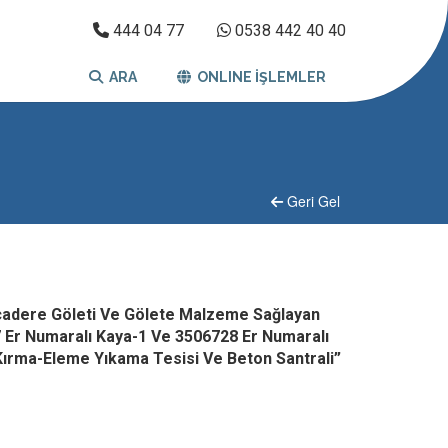
444 04 77
0538 442 40 40
ARA
ONLINE İŞLEMLER
Geri Gel
ocadere Göleti Ve Gölete Malzeme Sağlayan
Er Numaralı Kaya-1 Ve 3506728 Er Numaralı
ırma-Eleme Yıkama Tesisi Ve Beton Santrali”