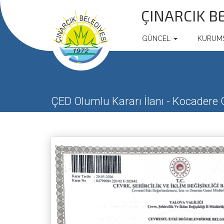
ÇINARCIK B
GÜNCEL
KURUM
ÇED Olumlu Kararı İlanı - Kocadere 