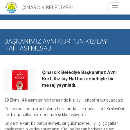
ÇINARCIK BELEDİYESİ
Toggle n
BAŞKANIMIZ AVNİ KURT'UN KIZILAY
HAFTASI MESAJI
Çınarcık Belediye Başkanımız Avni
Kurt, Kızılay Haftası sebebiyle bir
mesaj yayınladı.
29 Ekim - 4 Kasım tarihleri arasında Kızılay Haftası’nı kutlayacağız.
Zor zamanlarda umut olan, el uzatan, kalpleri ısıtan Türk Kızılayı’nın
her bir gönüllüsüne sonsuz teşekkür ediyoruz.
Bir damla kan, bir parça ekmek, bir gülümseme… İyiliği çoğaltan,
paylaşmanın ve dayanışmanın gücüne inanan herkese selam