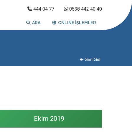
444 04 77
0538 442 40 40
ARA
ONLINE İŞLEMLER
Geri Gel
Ekim 2019