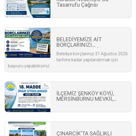
Tasarrufu Çağrısı
BELEDİYEMİZE AİT
BORÇLARINIZI
YAPILANDIRACAĞINIZI
Belediye borçlarınızı 31 Ağustos 2026
BİLİYOR MUSUNUZ?
tarihine kadar yapılandırmak için
başvuru yapabilirsiniz.
İLÇEMİZ ŞENKÖY KÖYÜ,
MERSİNBURNU MEVKİİ,
PAFTA: G22D11A1A, ADA:130,
"50" SAYILI PARSELDE 18.
MADDE UYGULAMASI
ÇINARCIK'TA SAĞLIKLI