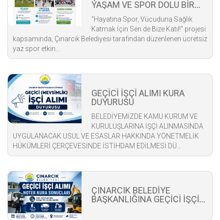
YAŞAM VE SPOR DOLU BİR
YAZ BAŞLIYOR!
​"Hayatına Spor, Vücuduna Sağlık
Katmak İçin Sen de Bize Katıl!" projesi
kapsamında, Çınarcık Belediyesi tarafından düzenlenen ücretsiz
yaz spor etkin...
GEÇİCİ İŞÇİ ALIMI KURA
DUYURUSU
BELEDİYEMİZDE KAMU KURUM VE
KURULUŞLARINA İŞÇİ ALINMASINDA
UYGULANACAK USUL VE ESASLAR HAKKINDA YÖNETMELİK
HÜKÜMLERİ ÇERÇEVESİNDE İSTİHDAM EDİLMESİ DÜ...
ÇINARCIK BELEDİYE
BAŞKANLIĞINA GEÇİCİ İŞÇİ
ALIM İLANI