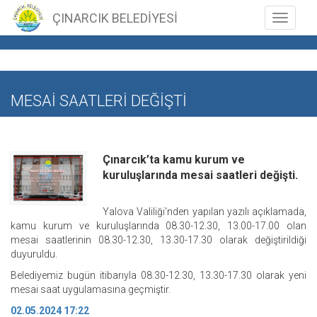
ÇINARCIK BELEDİYESİ
Toggle n
MESAİ SAATLERİ DEĞİŞTİ
Çınarcık’ta kamu kurum ve
kuruluşlarında mesai saatleri değişti.
Yalova Valiliği'nden yapılan yazılı açıklamada,
kamu kurum ve kuruluşlarında 08.30-12.30, 13.00-17.00 olan
mesai saatlerinin 08.30-12.30, 13.30-17.30 olarak değiştirildiği
duyuruldu.
Belediyemiz bugün itibarıyla 08.30-12.30, 13.30-17.30 olarak yeni
mesai saat uygulamasına geçmiştir.
02.05.2024 17:22