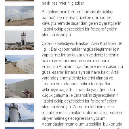
balık resimlerini çizdiler.
Bu çalışmanın tamamlanması ile balıkçı
barınağı hem daha güzel bir görünüme
kavuştu hem de dışarıdan gelen ziyaretçilerin
ilgisini çekip gezecekleri bir fotoğraf çekim
alanına dönüştü.
Çınarcık Belediyesi Başkanı Avni Kurt konu ile
ilgili ; Balıkçı barınaklarını güzelleştirmek için
yaptığımız liman duvarları ve deniz fenerinin
bakım ve onarımından sonra ressam
Emrullah Ada’nın fırça darbelerinden çıkan bu
güzel eserler limana ayrı bir hava kaktı. Artık
vatandaşlarımız deniz fenerini altında ve
limanın duvarlarında hatıra fotoğrafları
çekmeye başladı. Liman da yaptığımız bu
küçük çalışma ile Çınarcık’ın ziyaretçilerinin
ilgisini çekip gezecekleri bir fotoğraf çekim
alanına dönüştü. Zamanla tatil için gelen
misafirlerimizin anılarını ölümsüzleştirecekleri
bir yer haline geleceğine inanıyorum.
Vatandaşlarımızın olumlu tepkileri bu konuda