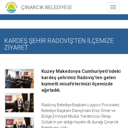
ÇINARCIK BELEDİYESİ
Toggle n
KARDEŞ ŞEHİR RADOVİŞ’TEN İLÇEMİZE
ZİYARET
Kuzey Makedonya Cumhuriyeti’ndeki
kardeş şehrimiz Radoviş’ten gelen
kıymetli misafirlerimizi ilçemizde
ağırladık.
Radoviş Belediye Başkanı Luypco Pocivalec,
Belediye Başkanı Danışmanı Enis Ömer ve
Bölge Emniyet Müdür Yardımcısı Oktay
Gotak’ın yer aldığı heyetin ilk durağı Çınarcık
Belediyesi oldu.