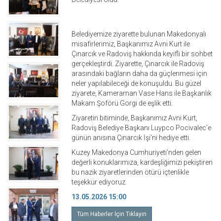
Belediyemize ziyarette bulunan Makedonyalı
misafirlerimiz, Başkanımız Avni Kurt ile
Çınarcık ve Radoviş hakkında keyifli bir sohbet
gerçekleştirdi. Ziyarette, Çınarcık ile Radoviş
arasındaki bağların daha da güçlenmesi için
neler yapılabileceği de konuşuldu. Bu güzel
ziyarete, Kameraman Vase Hans ile Başkanlık
Makam Şoförü Gorgi de eşlik etti.
Ziyaretin bitiminde, Başkanımız Avni Kurt,
Radoviş Belediye Başkanı Luypco Pocivalec’e
günün anısına Çınarcık İşi’ni hediye etti.
Kuzey Makedonya Cumhuriyeti’nden gelen
değerli konuklarımıza, kardeşliğimizi pekiştiren
bu nazik ziyaretlerinden ötürü içtenlikle
teşekkür ediyoruz.
13.05.2026 15:00
Tüm Haberler İçin Tıklayın