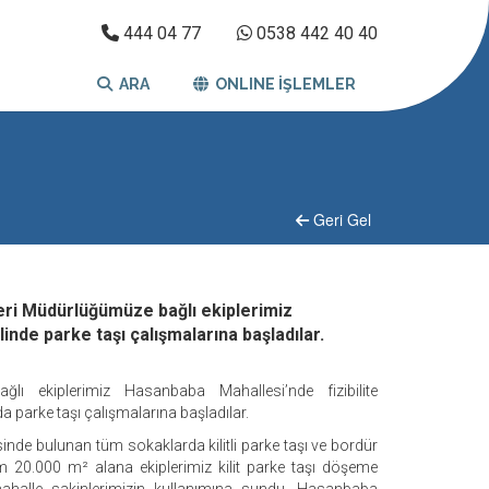
444 04 77
0538 442 40 40
ARA
ONLINE İŞLEMLER
Geri Gel
leri Müdürlüğümüze bağlı ekiplerimiz
nde parke taşı çalışmalarına başladılar.
lı ekiplerimiz Hasanbaba Mahallesi’nde fizibilite
 parke taşı çalışmalarına başladılar.
nde bulunan tüm sokaklarda kilitli parke taşı ve bordür
 20.000 m² alana ekiplerimiz kilit parke taşı döşeme