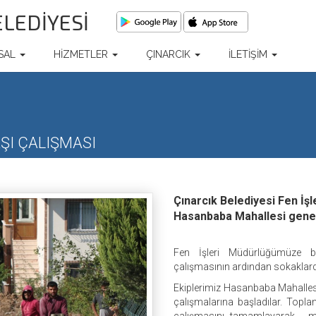
ELEDİYESİ
SAL
HİZMETLER
ÇINARCIK
İLETİŞİM
ŞI ÇALIŞMASI
Çınarcık Belediyesi Fen İş
Hasanbaba Mahallesi geneli
Fen İşleri Müdürlüğümüze bağ
çalışmasının ardından sokaklarda
Ekiplerimiz Hasanbaba Mahallesi
çalışmalarına başladılar.
Toplam