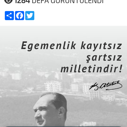
1284
DEFA GÖRÜNTÜLENDİ
Share
Facebook
Twitter
Egemenlik kayıtsız
şartsız
milletindir!