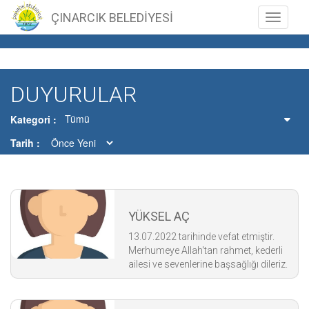
ÇINARCIK BELEDİYESİ
Toggle n
DUYURULAR
Tümü
Kategori
Tarih
YÜKSEL AÇ
13.07.2022 tarihinde vefat etmiştir.
Merhumeye Allah'tan rahmet, kederli
ailesi ve sevenlerine başsağlığı dileriz.