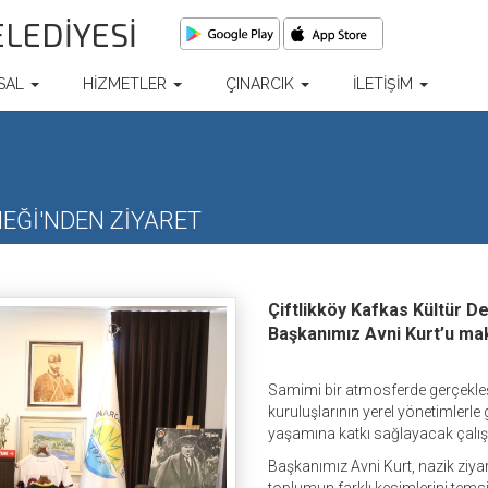
ELEDİYESİ
SAL
HİZMETLER
ÇINARCIK
İLETİŞİM
EĞİ'NDEN ZİYARET
Çiftlikköy Kafkas Kültür D
Başkanımız Avni Kurt’u mak
Samimi bir atmosferde gerçekleşen
kuruluşlarının yerel yönetimlerle 
yaşamına katkı sağlayacak çalış
Başkanımız Avni Kurt, nazik ziyar