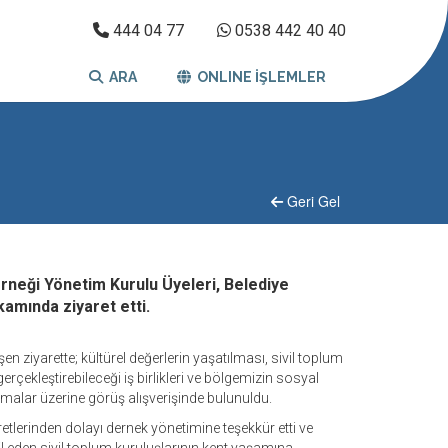
444 04 77
0538 442 40 40
ARA
ONLINE İŞLEMLER
Geri Gel
erneği Yönetim Kurulu Üyeleri, Belediye
amında ziyaret etti.
 ziyarette; kültürel değerlerin yaşatılması, sivil toplum
gerçekleştirebileceği iş birlikleri ve bölgemizin sosyal
malar üzerine görüş alışverişinde bulunuldu.
etlerinden dolayı dernek yönetimine teşekkür etti ve