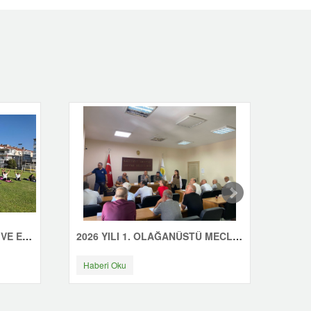
ÇINARCIK'TA GÜNE SAĞLIK VE ENERJİYLE BAŞLIYORUZ
2026 YILI 1. OLAĞANÜSTÜ MECLİS TOPLANTISI YAPILDI
Haberi Oku
Habe