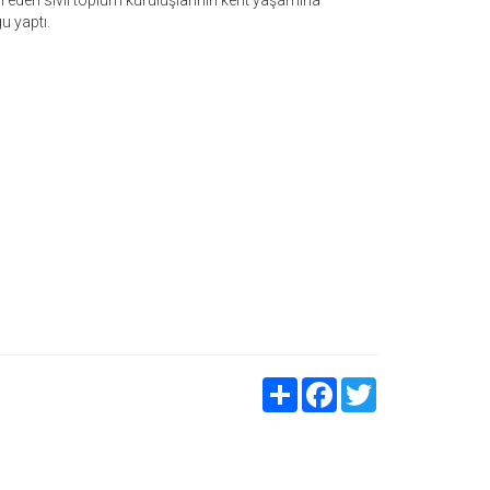
l eden sivil toplum kuruluşlarının kent yaşamına
u yaptı.
Share
Facebook
Twitter