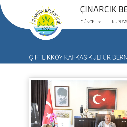
ÇINARCIK B
GÜNCEL
KURUM
ÇİFTLİKKÖY KAFKAS KÜLTÜR DERN