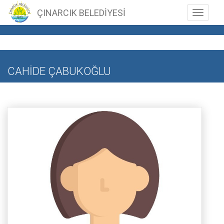
ÇINARCIK BELEDİYESİ
Toggle n
CAHİDE ÇABUKOĞLU