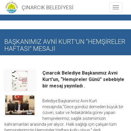
ÇINARCIK BELEDİYESİ
Toggle n
BAŞKANIMIZ AVNİ KURT'UN “HEMŞİRELER
HAFTASI” MESAJI
Çınarcık Belediye Başkanımız Avni
Kurt'un, “Hemşireler Günü” sebebiyle
bir mesaj yayınladı .
Belediye Başkanımız Avni Kurt
mesajında;"Gece gündüz demeden büyük bir
özveri, sabır ve fedakârlıkla görev yapan
hemşirelerimiz; sağlık sistemimizin
kahramanları arasında yer alıyor. Halk sağlığı için çalışan tüm
hemşirelerimizin Hemşireler Haftası kutlu olsun." dedi.