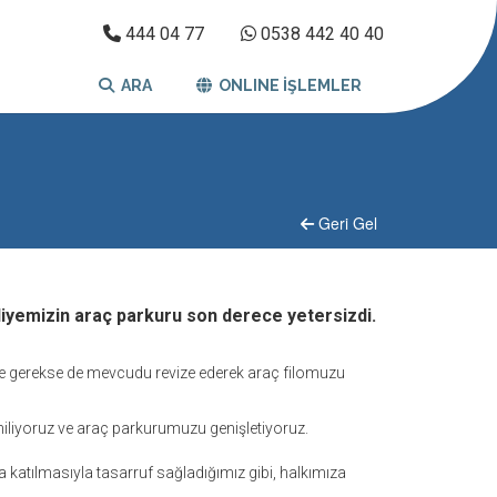
444 04 77
0538 442 40 40
ARA
ONLINE İŞLEMLER
Geri Gel
iyemizin araç parkuru son derece yetersizdi.
yle gerekse de mevcudu revize ederek araç filomuzu
iliyoruz ve araç parkurumuzu genişletiyoruz.
 katılmasıyla tasarruf sağladığımız gibi, halkımıza
.