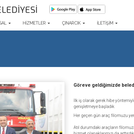
ELEDİYESİ
SAL
HİZMETLER
ÇINARCIK
İLETİŞİM
Göreve geldiğimizde beled
İlk iş olarak gerek hibe yöntemi
genişletmeye başladık.
Her geçen gün araç filomuzu yen
Atıl durumdaki araçların filomuza
hizmet olanaklarımızı da arttırdık