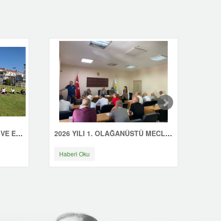
ÇINARCIK'TA GÜNE SAĞLIK VE ENERJİYLE BAŞLIYORUZ
2026 YILI 1. OLAĞANÜSTÜ MECLİS TOPLANTISI YAPILDI
Haberi Oku
Habe