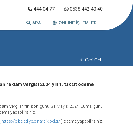
444 04 77
0538 442 40 40
ARA
ONLINE İŞLEMLER
Geri Gel
lan reklam vergisi 2024 yılı 1. taksit ödeme
 reklam vergilerinin son günü 31 Mayıs 2024 Cuma günü
deme yapabilirsiniz.
(
https://e-belediye.cinarcik.bel.tr/
) ödeme yapabilirsiniz.